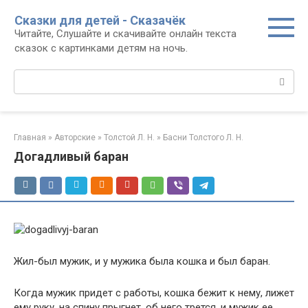
Перейти
Сказки для детей - Сказачёк
к
Читайте, Слушайте и скачивайте онлайн текста
контенту
сказок с картинками детям на ночь.
Поиск:
Главная
»
Авторские
»
Толстой Л. Н.
»
Басни Толстого Л. Н.
Догадливый баран
Жил-был мужик, и у мужика была кошка и был баран.
Когда мужик придет с работы, кошка бежит к нему, лижет
ему руку, на спину прыгнет, об него трется, и мужик ее