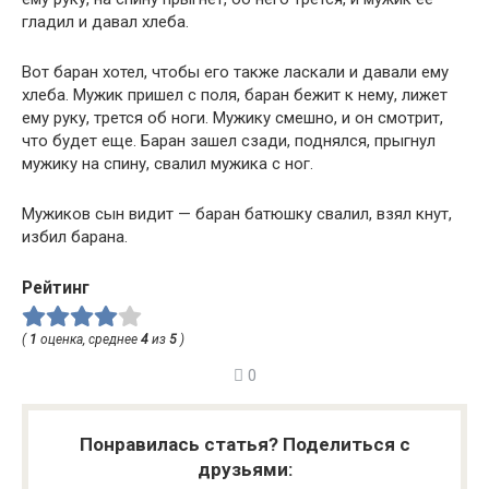
гладил и давал хлеба.
Вот баран хотел, чтобы его также ласкали и давали ему
хлеба. Мужик пришел с поля, баран бежит к нему, лижет
ему руку, трется об ноги. Мужику смешно, и он смотрит,
что будет еще. Баран зашел сзади, поднялся, прыгнул
мужику на спину, свалил мужика с ног.
Мужиков сын видит — баран батюшку свалил, взял кнут,
избил барана.
Рейтинг
(
1
оценка, среднее
4
из
5
)
0
Понравилась статья? Поделиться с
друзьями: