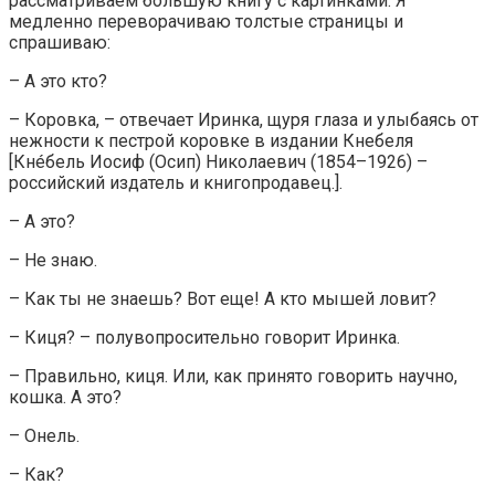
рассматриваем большую книгу с картинками. Я
медленно переворачиваю толстые страницы и
спрашиваю:
– А это кто?
– Коровка, – отвечает Иринка, щуря глаза и улыбаясь от
нежности к пестрой коровке в издании Кнебеля
[Кнéбель Иосиф (Осип) Николаевич (1854–1926) –
российский издатель и книгопродавец.].
– А это?
– Не знаю.
– Как ты не знаешь? Вот еще! А кто мышей ловит?
– Киця? – полувопросительно говорит Иринка.
– Правильно, киця. Или, как принято говорить научно,
кошка. А это?
– Онель.
– Как?