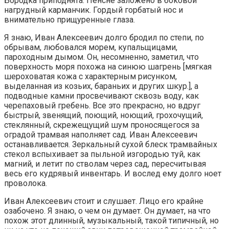
Бородка приподнята. Пенсне заложено в боковой
нагрудный карманчик. Гордый горбатый нос и
внимательно прищуренные глаза.
Я знаю, Иван Алексеевич долго бродил по степи, по
обрывам, любовался морем, купальщицами,
пароходным дымом. Он, несомненно, заметил, что
поверхность моря похожа на синюю шагрень [мягкая
шероховатая кожа с характерным рисунком,
выделанная из козьих, бараньих и других шкур.], а
подводные камни просвечивают сквозь воду, как
черепаховый гребень. Все это прекрасно, но вдруг
быстрый, звенящий, поющий, ноющий, грохочущий,
стеклянный, скрежещущий шум проносящегося за
оградой трамвая наполняет сад. Иван Алексеевич
останавливается. Зеркальный сухой блеск трамвайных
стекол вспыхивает за пыльной изгородью туй, как
магний, и летит по стволам через сад, пересчитывая
весь его кудрявый инвентарь. И вослед ему долго ноет
проволока.
Иван Алексеевич стоит и слушает. Лицо его крайне
озабочено. Я знаю, о чем он думает. Он думает, на что
похож этот длинный, музыкальный, такой типичный, но