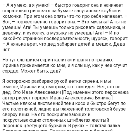
– А я умею, а я умею! – быстро говорит она и начинает
старательно рисовать на бумаге запутанные клубки и
комочки. При этом она опять что-то про себя напевает. –
Вот, – торжественно говорит она. – Это музыка! А ты не
умеешь! Ага! Ты умеешь только рисовать садовника, и
девочку, и куколку, а музыку не умеешь! Aгa! – И по
какой-то странной последовательности, щурясь, говорит:
– А нянька врет, что дед забирает детей в мешок. Деда
нет.
Но тут слышится скрип калитки и шаги по гравию.
Иринка прижимается ко мне, и я слышу, как у нее стучит
сердце. Может быть, дед?
Я осторожно разбираю рукой ветки сирени, и мы
вместе, Иринка и я, смотрим, кто там идет. Нет, это не
дед. Это Иван Алексеевич [Под именем этого персонажа
автор рисует портрет Ивана Алексеевича Бунина.].
Частые кляксы лиственной тени косо и быстро бегут по
его полотняной, ладно выглаженной толстовской блузе
сверху вниз. На его поскрипывающих и
похрустывающих столичных штиблетах желтый
порошок цветущего бурьяна. В руках – толстая палка.