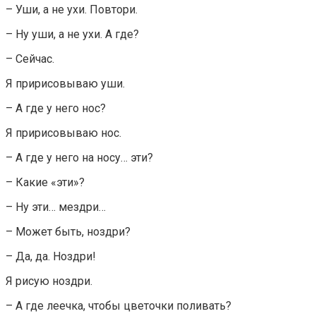
– Уши, а не ухи. Повтори.
– Ну уши, а не ухи. А где?
– Сейчас.
Я пририсовываю уши.
– А где у него нос?
Я пририсовываю нос.
– А где у него на носу… эти?
– Какие «эти»?
– Ну эти… мездри…
– Может быть, ноздри?
– Да, да. Ноздри!
Я рисую ноздри.
– А где леечка, чтобы цветочки поливать?