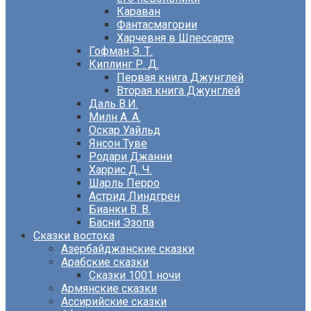
Караван
Фантасмагории
Харчевня в Шпессарте
Гофман Э. Т.
Киплинг Р. Д.
Первая книга Джунглей
Вторая книга Джунглей
Даль В.И.
Милн А. А.
Оскар Уайльд
Янсон Туве
Родари Джанни
Харрис Д. Ч.
Шарль Перро
Астрид Линдгрен
Бианки В. В.
Басни Эзопа
Сказки востока
Азербайджанские сказки
Арабские сказки
Сказки 1001 ночи
Армянские сказки
Ассирийские сказки