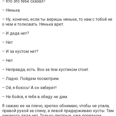
– Кто это тебе сказал?
– Нянька.
– Ну, конечно, если ты веришь няньке, то нам с тобой не
о чем и толковать. Нянька врет.
– И деда нет?
– Нет.
– И за кустом нет?
– Нет.
– Неправда, есть. Вон за тем кустиком стоит.
– Ладно. Пойдем посмотрим.
– Ой, я боюсь! А он заберет!
– Не бойся, я тебя в обиду не дам.
Я сажаю ее на плечо, крепко обнимаю, чтобы не упала,
правой рукой за спину, а левой придерживаю кусты. Там
никакого деда нет. Только пестрые, уже порядком