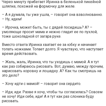
Через минуту прибегает Иринка в беленькой пикейной
шляпке, похожей на формочку для желе.
– А я думала, ты уже ушла, – говорит она взволнованно.
– Ну, идем!
– Ирочка, может быть, ты с дядей посидишь? А? –
умоляюще просит мама и нежно гладит ее по пухлой,
тоже шоколадной от загара руке.
Вместо ответа Иринка хватает ее за юбку и начинает
топать ножками. Топает долго. Я чувствую, что наступает
время действовать.
– Жаль, жаль, Иринка, что ты уходишь с мамой. А я тут
как раз собираюсь рисовать. Вот, думаю, между прочим,
нарисовать коровку и лошадку. А? Как ты смотришь на
это дело?
– Хочу идти с мамой! – говорит она сердито.
– Иди, иди. Разве я хочу, чтобы ты согласилась? Совсем
не хочу! Иди себе, иди! А я тут как раз слоника буду
рисовать.