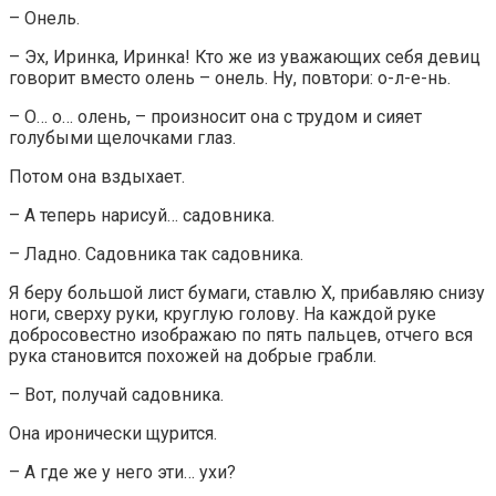
– Онель.
– Эх, Иринка, Иринка! Кто же из уважающих себя девиц
говорит вместо олень – онель. Ну, повтори: о-л-е-нь.
– О… о… олень, – произносит она с трудом и сияет
голубыми щелочками глаз.
Потом она вздыхает.
– А теперь нарисуй… садовника.
– Ладно. Садовника так садовника.
Я беру большой лист бумаги, ставлю X, прибавляю снизу
ноги, сверху руки, круглую голову. На каждой руке
добросовестно изображаю по пять пальцев, отчего вся
рука становится похожей на добрые грабли.
– Вот, получай садовника.
Она иронически щурится.
– А где же у него эти… ухи?