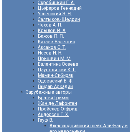
Скребицкий Г. А.
Цыферов Геннадий
Успенский Э. Н.
Салтыков-Щедрин
Чехов А. П.
Крылов И. А.
Бажов П. П.
Катаев Валентин
Аксаков С. Т.
Носов Н. Н.
Пришвин М. М.
Валентина Осеева
Паустовский К. Г.
Мамин-Сибиряк
Одоевский В. Ф.
Гайдар Аркадий
Зарубежные авторы
Братья Гримм
Жан де Лафонтен
Пройслер Отфрид
Андерсен Г. Х.
Гауф В.
Александрийский шейх Али-Бану и
его невольники