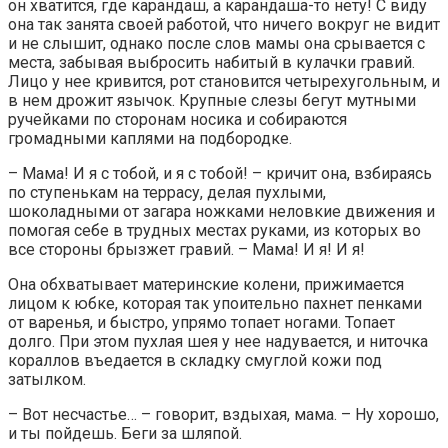
он хватится, где карандаш, а карандаша-то нету! С виду
она так занята своей работой, что ничего вокруг не видит
и не слышит, однако после слов мамы она срывается с
места, забывая выбросить набитый в кулачки гравий.
Лицо у нее кривится, рот становится четырехугольным, и
в нем дрожит язычок. Крупные слезы бегут мутными
ручейками по сторонам носика и собираются
громадными каплями на подбородке.
– Мама! И я с тобой, и я с тобой! – кричит она, взбираясь
по ступенькам на террасу, делая пухлыми,
шоколадными от загара ножками неловкие движения и
помогая себе в трудных местах руками, из которых во
все стороны брызжет гравий. – Мама! И я! И я!
Она обхватывает материнские колени, прижимается
лицом к юбке, которая так упоительно пахнет пенками
от варенья, и быстро, упрямо топает ногами. Топает
долго. При этом пухлая шея у нее надувается, и ниточка
кораллов въедается в складку смуглой кожи под
затылком.
– Вот несчастье… – говорит, вздыхая, мама. – Ну хорошо,
и ты пойдешь. Беги за шляпой.