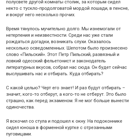
полусвете другой комнаты столик, за которым сидел
некто с тускло-продолговатой мордой лошади, в пенсне,
и вокруг него несколько прочих.
Время тянулось мучительно долго. Мы изнемогали от
нетерпения и неизвестности. Среди нас уже стали
рождаться догадки, возникать слухи. Оказалось
несколько осведомленных. Шепотом было произнесено
слово «Пильский». Этот Петр Пильский, развязный и
ловкий одесский фельетонист и законодатель
литературных вкусов, собрал нас сюда. Он будет сейчас
выслушивать нас и отбирать. Куда отбирать?
С какой целью? Черт его знает! И раз будут отбирать –
значит, кого-то отберут, а кого-то не отберут. Это было
страшно, как перед экзаменом. Я не мог больше вынести
одиночества.
Я вскочил со стула и подошел к окну. На подоконнике
сидел юноша в форменной куртке с отрезанными
пуговицами.