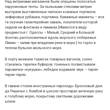
Над витринами магазинов были опущены полосатые
парусиновые тенты. За пыльными стеклами витрин
выгорали выставленные напоказ кожаные портмоне,
зефировые рубашки, подтяжки, бумажные манжеты – вся
та скучная галантерейная заваль, покупатели которой
сидели на фонтанах и лиманах [Имеются в виду
предместья г. Одессы – Малый, Средний и Большой
Фонтан, расположенные вдоль морского побережья.
Лиман – залив при впадении реки в море.] по горло в
теплом бульоне июльского моря.
В порту визжали тормоза товарных вагонов, сонно
стукались тарелки буферов, тоненько посвистывали
паровички-«кукушки», лебедки издавали звук – тирли-
тирли-тирли…
В гавани стояли иностранные пароходы. Бронзовый дюк
де Ришелье с бомбой в цоколе простирал античную руку
к голубому морю, покрытому светлыми дорожками
штиля.