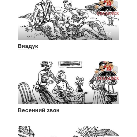
0
Виадук
0
Весенний звон