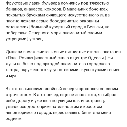
Фруктовые лавки бульвара ломились под тяжестью
бананов, ананасов, кокосов. В маленьких бочонках,
покрытых брусками сияющего искусственного льда,
плотно лежали серые бородавчатые раковины
остендских [большой курортный город в Бельгии, на
побережье Северного моря, знаменитый своими
устрицами.] устриц.
Дышали зноем фисташковые пятнистые стволы платанов
«Пале-Рояля» [известный сквер в центре Одессы.]. Ни
души не было под аркадой знаменитого городского
театра, окруженного чугунно-синими скульптурами гениев
и муз.
В этот невыносимо знойный вечер я прощался со своим
отрочеством. В этот вечер, еще не зная этого, я выбрал
себе дорогу и уже шел по улицам как иностранец,
удивляясь достопримечательностям и красотам
неповторимого города, переставшего быть для меня
родным.