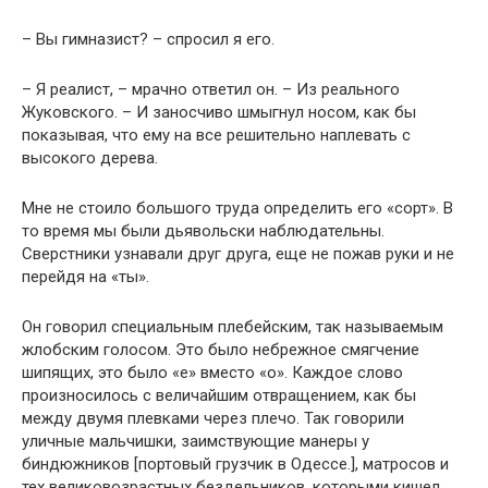
– Вы гимназист? – спросил я его.
– Я реалист, – мрачно ответил он. – Из реального
Жуковского. – И заносчиво шмыгнул носом, как бы
показывая, что ему на все решительно наплевать с
высокого дерева.
Мне не стоило большого труда определить его «сорт». В
то время мы были дьявольски наблюдательны.
Сверстники узнавали друг друга, еще не пожав руки и не
перейдя на «ты».
Он говорил специальным плебейским, так называемым
жлобским голосом. Это было небрежное смягчение
шипящих, это было «е» вместо «о». Каждое слово
произносилось с величайшим отвращением, как бы
между двумя плевками через плечо. Так говорили
уличные мальчишки, заимствующие манеры у
биндюжников [портовый грузчик в Одессе.], матросов и
тех великовозрастных бездельников, которыми кишел