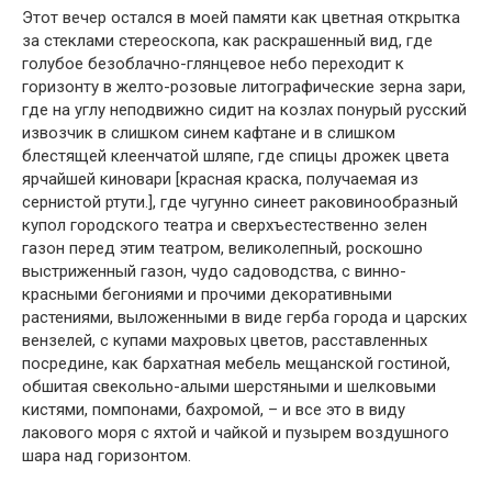
Этот вечер остался в моей памяти как цветная открытка
за стеклами стереоскопа, как раскрашенный вид, где
голубое безоблачно-глянцевое небо переходит к
горизонту в желто-розовые литографические зерна зари,
где на углу неподвижно сидит на козлах понурый русский
извозчик в слишком синем кафтане и в слишком
блестящей клеенчатой шляпе, где спицы дрожек цвета
ярчайшей киновари [красная краска, получаемая из
сернистой ртути.], где чугунно синеет раковинообразный
купол городского театра и сверхъестественно зелен
газон перед этим театром, великолепный, роскошно
выстриженный газон, чудо садоводства, с винно-
красными бегониями и прочими декоративными
растениями, выложенными в виде герба города и царских
вензелей, с купами махровых цветов, расставленных
посредине, как бархатная мебель мещанской гостиной,
обшитая свекольно-алыми шерстяными и шелковыми
кистями, помпонами, бахромой, – и все это в виду
лакового моря с яхтой и чайкой и пузырем воздушного
шара над горизонтом.