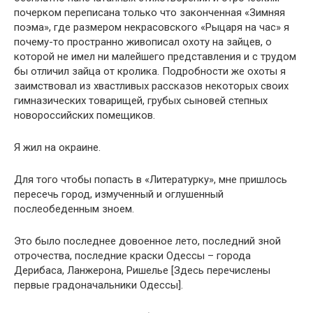
почерком переписана только что законченная «Зимняя
поэма», где размером некрасовского «Рыцаря на час» я
почему-то пространно живописал охоту на зайцев, о
которой не имел ни малейшего представления и с трудом
бы отличил зайца от кролика. Подробности же охоты я
заимствовал из хвастливых рассказов некоторых своих
гимназических товарищей, грубых сыновей степных
новороссийских помещиков.
Я жил на окраине.
Для того чтобы попасть в «Литературку», мне пришлось
пересечь город, измученный и оглушенный
послеобеденным зноем.
Это было последнее довоенное лето, последний зной
отрочества, последние краски Одессы – города
Дерибаса, Ланжерона, Ришелье [Здесь перечислены
первые градоначальники Одессы].