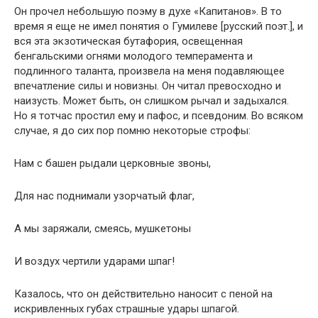
Он прочел небольшую поэму в духе «Капитанов». В то
время я еще не имел понятия о Гумилеве [русский поэт.], и
вся эта экзотическая бутафория, освещенная
бенгальскими огнями молодого темперамента и
подлинного таланта, произвела на меня подавляющее
впечатление силы и новизны. Он читал превосходно и
наизусть. Может быть, он слишком рычал и задыхался.
Но я тотчас простил ему и пафос, и псевдоним. Во всяком
случае, я до сих пор помню некоторые строфы:
Нам с башен рыдали церковные звоны,
Для нас поднимали узорчатый флаг,
А мы заряжали, смеясь, мушкетоны
И воздух чертили ударами шпаг!
Казалось, что он действительно наносит с пеной на
искривленных губах страшные удары шпагой.