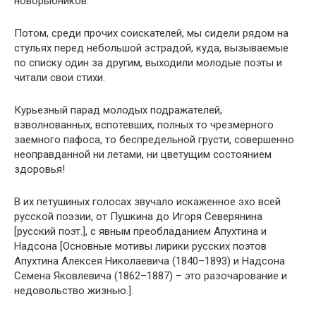
новорыбников.
Потом, среди прочих соискателей, мы сидели рядом на
стульях перед небольшой эстрадой, куда, вызываемые
по списку один за другим, выходили молодые поэты и
читали свои стихи.
Курьезный парад молодых подражателей,
взволнованных, вспотевших, полных то чрезмерного
заемного пафоса, то беспредельной грусти, совершенно
неоправданной ни летами, ни цветущим состоянием
здоровья!
В их петушиных голосах звучало искаженное эхо всей
русской поэзии, от Пушкина до Игоря Северянина
[русский поэт.], с явным преобладанием Апухтина и
Надсона [Основные мотивы лирики русских поэтов
Апухтина Алексея Николаевича (1840–1893) и Надсона
Семена Яковлевича (1862–1887) – это разочарование и
недовольство жизнью.].