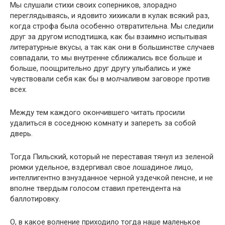
Мы слушали стихи своих соперников, злорадно
переглядываясь, и ядовито хихикали в кулак всякий раз,
когда строфа была особенно отвратительна. Мы следили
друг за другом исподтишка, как бы взаимно испытывая
литературные вкусы, а так как они в большинстве случаев
совпадали, то мы внутренне сближались все больше и
больше, поощрительно друг другу улыбались и уже
чувствовали себя как бы в молчаливом заговоре против
всех.
Между тем каждого окончившего читать просили
удалиться в соседнюю комнату и запереть за собой
дверь.
Тогда Пильский, который не переставая тянул из зеленой
рюмки удельное, вздергивал свое лошадиное лицо,
интеллигентно взнузданное черной уздечкой пенсне, и не
вполне твердым голосом ставил претендента на
баллотировку.
О, в какое волнение приходило тогда наше маленькое