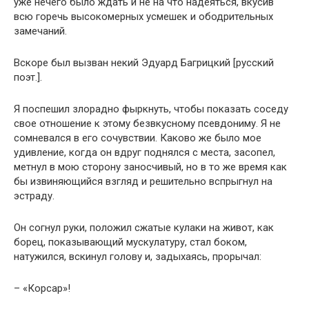
уже нечего было ждать и не на что надеяться, вкусив
всю горечь высокомерных усмешек и ободрительных
замечаний.
Вскоре был вызван некий Эдуард Багрицкий [русский
поэт.].
Я поспешил злорадно фыркнуть, чтобы показать соседу
свое отношение к этому безвкусному псевдониму. Я не
сомневался в его сочувствии. Каково же было мое
удивление, когда он вдруг поднялся с места, засопел,
метнул в мою сторону заносчивый, но в то же время как
бы извиняющийся взгляд и решительно вспрыгнул на
эстраду.
Он согнул руки, положил сжатые кулаки на живот, как
борец, показывающий мускулатуру, стал боком,
натужился, вскинул голову и, задыхаясь, прорычал:
– «Корсар»!