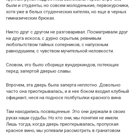
были и студенты, но совсем молоденькие, первокурсники,
хотя уже в белых студенческих кителях, но еще в черных
гимназических брюках.
Никто друг с другом не разговаривал. Посматривали друг
на друга искоса, с дурно скрытым, ревнивым
любопытством тайных соперников, с напускным
равнодушием, с чувством мучительной неловкости.
Словом, это было сборище вундеркиндов, потеющих
перед запертой дверью славы.
Впрочем, эта дверь была заперта неплотно. Довольно
часто она приоткрывалась, и в нее боком входил клубный
официант, неся на подносе полбутылки красного вина.
Там находились посвященные. Это они держали в своих
руках наши судьбы. Но кто они, мы понятия не имели.
Лишь тогда, когда дверь приоткрывалась, пропуская
красное вино, мы успевали рассмотреть в гранатовом