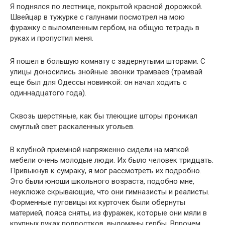
Я поднялся по лестнице, покрытой красной дорожкой.
Швейцар в тужурке с галунами посмотрел на мою
фуражку с выломленным гербом, на общую тетрадь в
руках и пропустил меня.
Я пошел в большую комнату с задернутыми шторами. С
улицы доносились знойные звонки трамваев (трамвай
еще был для Одессы новинкой: он начал ходить с
одиннадцатого года).
Сквозь шерстяные, как бы тлеющие шторы проникал
смуглый свет раскаленных угольев.
В клубной приемной напряженно сидели на мягкой
мебели очень молодые люди. Их было человек тридцать.
Привыкнув к сумраку, я мог рассмотреть их подробно.
Это были юноши школьного возраста, подобно мне,
неуклюже скрывающие, что они гимназисты и реалисты.
Форменные пуговицы их курточек были обернуты
материей, пояса сняты, из фуражек, которые они мяли в
крупных руках подростков, выломаны гербы. Впрочем,