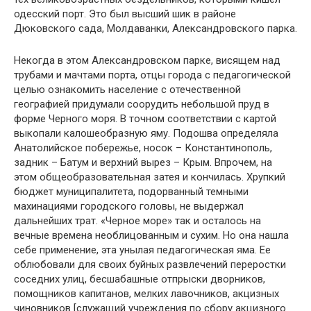
одесский порт. Это был высший шик в районе
Дюковского сада, Молдаванки, Александровского парка.
Некогда в этом Александровском парке, висящем над
трубами и мачтами порта, отцы города с педагогической
целью ознакомить население с отечественной
географией придумали соорудить небольшой пруд в
форме Черного моря. В точном соответствии с картой
выкопали калошеобразную яму. Подошва определяла
Анатолийское побережье, носок – Константинополь,
задник – Батум и верхний вырез – Крым. Впрочем, на
этом общеобразовательная затея и кончилась. Хрупкий
бюджет муниципалитета, подорванный темными
махинациями городского головы, не выдержал
дальнейших трат. «Черное море» так и осталось на
вечные времена необлицованным и сухим. Но она нашла
себе применение, эта унылая педагогическая яма. Ее
облюбовали для своих буйных развлечений переростки
соседних улиц, бесшабашные отпрыски дворников,
помощников капитанов, мелких лавочников, акцизных
чиновников [служащий учреждения по сбору акцизного