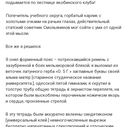
подымается по лестнице якобинского клуба!
Попечитель учебного округа, горбатый карлик с
золотыми очками на рачьих глазах, действительный
статский советник Смольянинов мог сойти с ума от одной
этой мысли.
Все же я решился.
Я снял форменный пояс – потрескавшийся ремень с
зазубренной в боях мельхиоровой бляхой; я выломал из
веточек латунного герба «О. 5 Г.» заглавные буквы своей
альма-матер [старинное студенческое название
университета.], одесской пятой гимназии; я скрутил в
толстую трубу общую тетрадь в зернистом переплете, на
котором были выскоблены перочинным ножичком якорь
и сердце, пронзенные стрелой.
В эту тетрадь были аккуратно вклеены синдетиконом
[универсальный клей.] немногочисленные вырезки
бесплатно напечатанных стихотворений и отроческим