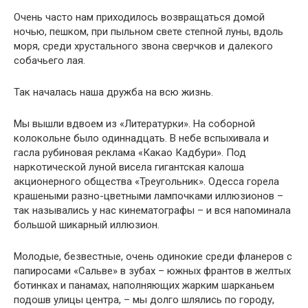
Очень часто нам приходилось возвращаться домой
ночью, пешком, при пыльном свете степной луны, вдоль
моря, среди хрустального звона сверчков и далекого
собачьего лая.
Так началась наша дружба на всю жизнь.
Мы вышли вдвоем из «Литературки». На соборной
колокольне было одиннадцать. В небе вспыхивала и
гасла рубиновая реклама «Какао Кадбури». Под
наркотической луной висела гигантская калоша
акционерного общества «Треугольник». Одесса горела
крашеными разно-цветными лампочками иллюзионов –
так назывались у нас кинематографы – и вся напоминала
большой шикарный иллюзион.
Молодые, безвестные, очень одинокие среди фланеров с
папиросами «Сальве» в зубах – южных франтов в желтых
ботинках и панамах, наполняющих жарким шарканьем
подошв улицы центра, – мы долго шлялись по городу,