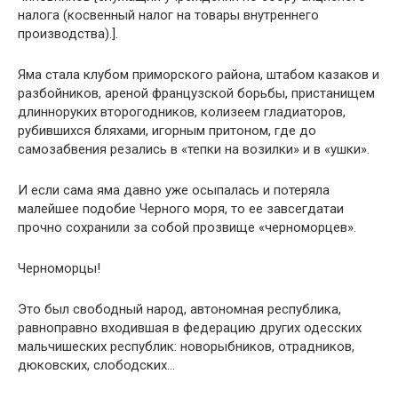
налога (косвенный налог на товары внутреннего
производства).].
Яма стала клубом приморского района, штабом казаков и
разбойников, ареной французской борьбы, пристанищем
длинноруких второгодников, колизеем гладиаторов,
рубившихся бляхами, игорным притоном, где до
самозабвения резались в «тепки на возилки» и в «ушки».
И если сама яма давно уже осыпалась и потеряла
малейшее подобие Черного моря, то ее завсегдатаи
прочно сохранили за собой прозвище «черноморцев».
Черноморцы!
Это был свободный народ, автономная республика,
равноправно входившая в федерацию других одесских
мальчишеских республик: новорыбников, отрадников,
дюковских, слободских…