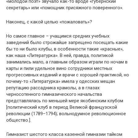
«молодой поэт» звучало как-то вроде «губернский
секретарь» или «помощник присяжного поверенного».
Наконец, с какой целью «пожаловать»?
Но самое главное – учащимся средних учебных
заведений было строжайше запрещено посещать какие
бы то ни было клубы, в особенности такие «красные»,
как наша «Литературка». В ней, правда, политикой
занимались мало, а главным образом играли по ночам в
карты и пили удельное вино сотрудники местных
прогрессивных изданий и врачи с хорошей практикой, но
почему-то «Литературка» имела у одесских мещан
репутацию рассадника крамолы, а в глазах
черносотенного гимназического начальства
представлялась по меньшей мере якобинским клубом
[политический клуб в период Великой французской
революции (1789–1794); вольнодумное революционное
общество.].
Гимназист шестого класса казенной гимназии тайком