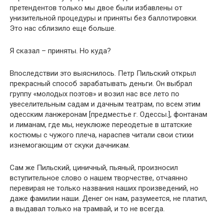
претендентов только мы двое были избавлены от
унизительной процедуры и приняты без баллотировки.
Это нас сблизило еще больше.
Я сказал – приняты. Но куда?
Впоследствии это выяснилось. Петр Пильский открыл
прекрасный способ зарабатывать деньги. Он выбрал
группу «молодых поэтов» и возил нас все лето по
увеселительным садам и дачным театрам, по всем этим
одесским ланжеронам [предместье г. Одессы.], фонтанам
и лиманам, где мы, неуклюже переодетые в штатские
костюмы с чужого плеча, нараспев читали свои стихи
изнемогающим от скуки дачникам.
Сам же Пильский, циничный, пьяный, произносил
вступительное слово о нашем творчестве, отчаянно
перевирая не только названия наших произведений, но
даже фамилии наши. Денег он нам, разумеется, не платил,
а выдавал только на трамвай, и то не всегда.