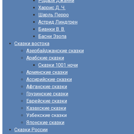
Родари Джанни
Харрис Д. Ч.
Шарль Перро
Астрид Линдгрен
Бианки В. В.
Басни Эзопа
Сказки востока
Азербайджанские сказки
Арабские сказки
Сказки 1001 ночи
Армянские сказки
Ассирийские сказки
Афганские сказки
Грузинские сказки
Еврейские сказки
Казахские сказки
Узбекские сказки
Японские сказки
Сказки России