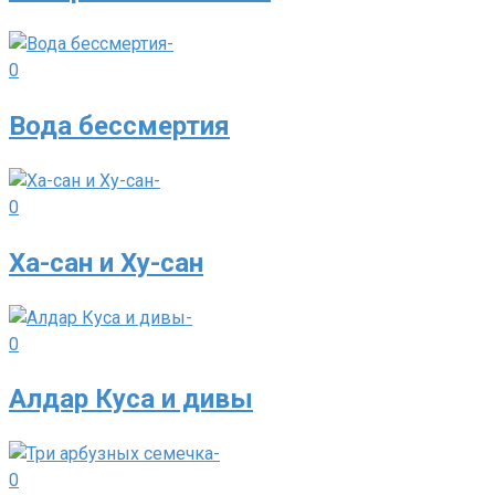
0
Вода бессмертия
0
Ха-сан и Ху-сан
0
Алдар Куса и дивы
0