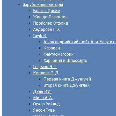
Зарубежные авторы
Братья Гримм
Жан де Лафонтен
Пройслер Отфрид
Андерсен Г. Х.
Гауф В.
Александрийский шейх Али-Бану и е
Караван
Фантасмагории
Харчевня в Шпессарте
Гофман Э. Т.
Киплинг Р. Д.
Первая книга Джунглей
Вторая книга Джунглей
Даль В.И.
Милн А. А.
Оскар Уайльд
Янсон Туве