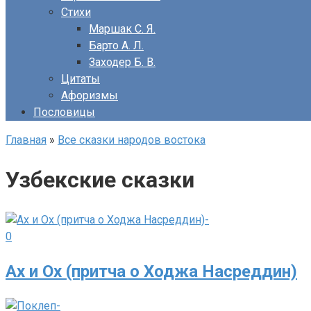
Стихи
Маршак С. Я.
Барто А. Л.
Заходер Б. В.
Цитаты
Афоризмы
Пословицы
Главная
»
Все сказки народов востока
Узбекские сказки
0
Ах и Ох (притча о Ходжа Насреддин)