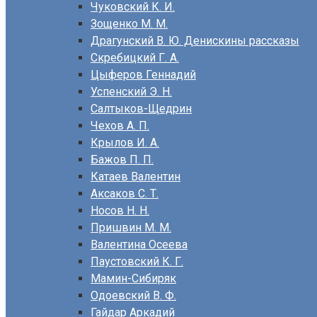
Чуковский К. И.
Зощенко М. М.
Драгунский В. Ю. Денискины рассказы
Скребицкий Г. А.
Цыферов Геннадий
Успенский Э. Н.
Салтыков-Щедрин
Чехов А. П.
Крылов И. А.
Бажов П. П.
Катаев Валентин
Аксаков С. Т.
Носов Н. Н.
Пришвин М. М.
Валентина Осеева
Паустовский К. Г.
Мамин-Сибиряк
Одоевский В. Ф.
Гайдар Аркадий