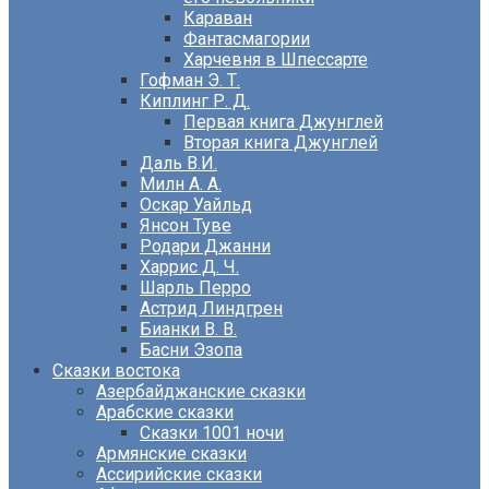
Караван
Фантасмагории
Харчевня в Шпессарте
Гофман Э. Т.
Киплинг Р. Д.
Первая книга Джунглей
Вторая книга Джунглей
Даль В.И.
Милн А. А.
Оскар Уайльд
Янсон Туве
Родари Джанни
Харрис Д. Ч.
Шарль Перро
Астрид Линдгрен
Бианки В. В.
Басни Эзопа
Сказки востока
Азербайджанские сказки
Арабские сказки
Сказки 1001 ночи
Армянские сказки
Ассирийские сказки