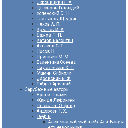
Скребицкий Г. А.
Цыферов Геннадий
Успенский Э. Н.
Салтыков-Щедрин
Чехов А. П.
Крылов И. А.
Бажов П. П.
Катаев Валентин
Аксаков С. Т.
Носов Н. Н.
Пришвин М. М.
Валентина Осеева
Паустовский К. Г.
Мамин-Сибиряк
Одоевский В. Ф.
Гайдар Аркадий
Зарубежные авторы
Братья Гримм
Жан де Лафонтен
Пройслер Отфрид
Андерсен Г. Х.
Гауф В.
Александрийский шейх Али-Бану и
его невольники