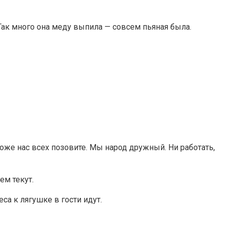
. Так много она меду выпила — совсем пьяная была.
 тоже нас всех позовите. Мы народ дружный. Ни работать,
ем текут.
еса к лягушке в гости идут.