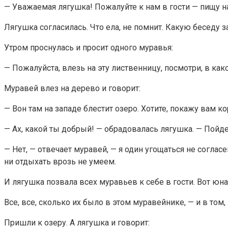
— Уважаемая лягушка! Пожалуйте к нам в гости — пищу н
Лягушка согласилась. Что ела, не помнит. Какую беседу за
Утром проснулась и просит одного муравья:
— Пожалуйста, влезь на эту лиственницу, посмотри, в как
Муравей влез на дерево и говорит:
— Вон там на западе блестит озеро. Хотите, покажу вам к
— Ах, какой ты добрый! — обрадовалась лягушка. — Пойдем
— Нет, — отвечает муравей, — я один угощаться не соглас
ни отдыхать врозь не умеем.
И лягушка позвала всех муравьев к себе в гости. Вот юн
Все, все, сколько их было в этом муравейнике, — и в том, 
Пришли к озеру. А лягушка и говорит: