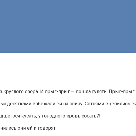
з круглого озера. И прыг-прыг — пошла гулять. Прыг-прыг 
вьи десятками взбежали ей на спину. Сотнями вцепились ей
удшегося кусать, у голодного кровь сосать?!
ились они ей и говорят: