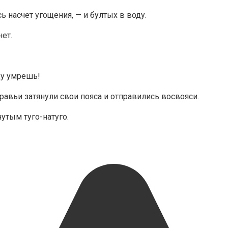
ь насчет угощения, — и бултых в воду.
нет.
ду умрешь!
равьи затянули свои пояса и отправились восвояси.
утым туго-натуго.