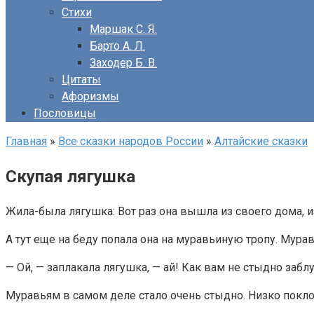
Стихи
Маршак С. Я.
Барто А. Л.
Заходер Б. В.
Цитаты
Афоризмы
Пословицы
Главная
»
Все сказки народов России
»
Алтайские сказки
Скупая лягушка
Жила-была лягушка: Вот раз она вышла из своего дома, и
А тут еще на беду попала она на муравьиную тропу. Мура
— Ой, — заплакала лягушка, — ай! Как вам не стыдно забл
Муравьям в самом деле стало очень стыдно. Низко поклон