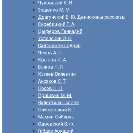
Чуковский К. И.
Зощенко М. М.
Драгунский В. Ю. Денискины рассказы
Скребицкий Г. А.
Цыферов Геннадий
Успенский Э. Н.
Салтыков-Щедрин
Чехов А. П.
Крылов И. А.
Бажов П. П.
Катаев Валентин
Аксаков С. Т.
Носов Н. Н.
Пришвин М. М.
Валентина Осеева
Паустовский К. Г.
Мамин-Сибиряк
Одоевский В. Ф.
Гайдар Аркадий