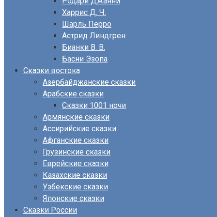
Родари Джанни
Харрис Д. Ч.
Шарль Перро
Астрид Линдгрен
Бианки В. В.
Басни Эзопа
Сказки востока
Азербайджанские сказки
Арабские сказки
Сказки 1001 ночи
Армянские сказки
Ассирийские сказки
Афганские сказки
Грузинские сказки
Еврейские сказки
Казахские сказки
Узбекские сказки
Японские сказки
Сказки России