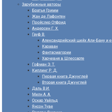
Зарубежные авторы
Братья Гримм
Жан де Лафонтен
Пройслер Отфрид
Андерсен Г. Х.
Гауф В.
Александрийский шейх Али-Бану и е
Караван
Фантасмагории
Харчевня в Шпессарте
Гофман Э. Т.
Киплинг Р. Д.
Первая книга Джунглей
Вторая книга Джунглей
Даль В.И.
Милн А. А.
Оскар Уайльд
Янсон Туве